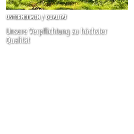
UNTERNEHMEN / QUALITÄT
Unsere Verpflichtung zu höchster
Qualität
Die hohe Qualität unseres natürlich-reinen Bio-
Mineralwassers ist Maßstab für jeden Bereich unseres
Handelns. Das gilt für die Produktion, aber auch für unsere
Unternehmenskultur, unseren Platz in der Gesellschaft und
unsere Rolle für die Umwelt. Du kannst dich damit
identifizieren? Dann lern VILSA als Unternehmen kennen!
MEHR ERFAHREN