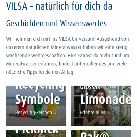
VILSA – natürlich für dich da
Regeln im
Geschichten und Wissenswertes
Wald
Wir nehmen dich mit ins VILSA Universum! Ausgehend von
unserem natürlichen Mineralwasser haben wir eine stetig
Leitfaden für richtiges
wachsende Welt geschaffen. Hier kannst du mehr rund um
Verhalten.
STORY LESEN
MAGAZIN
Mineralwasser erfahren, findest unterhaltendes und viele
Alles
GLOSSAR
nützliche Tipps für deinen Alltag.
Recycling-
rund
GLOSSAR
Symbole
Limonade
um
Recycling-Zeichen
Erfahre alles
MAGAZIN
Tetra
begegnen dir auf
Wissenswerte rund
Picknick
fast jeder
um Limonade.
Verpackung.