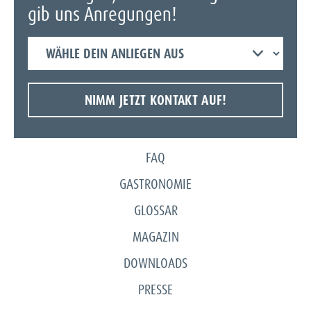
in Deutschland und
gib uns Anregungen!
zeigt dir, wie du
Verpackungen im
Wähle
Alltag besser
dein
einordnest.
Anliegen
NIMM JETZT KONTAKT AUF!
aus
FAQ
GASTRONOMIE
GLOSSAR
MAGAZIN
DOWNLOADS
PRESSE