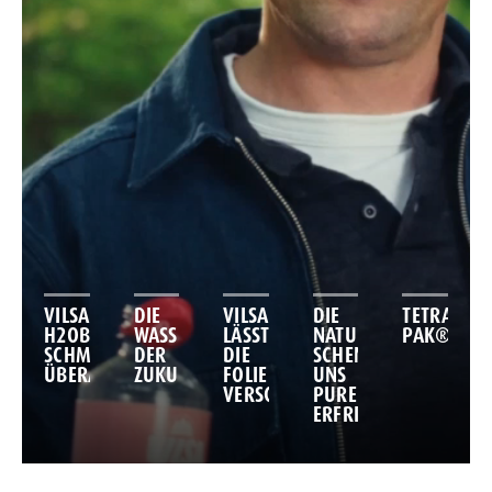
VILSA
DIE
VILSA
DIE
TETRA
H2OBST
WASSERFLASCHE
LÄSST
NATUR
PAK®
SCHMECKT.
DER
DIE
SCHENKT
ÜBERALL.
ZUKUNFT!
FOLIE
UNS
VERSCHWINDEN!
PURE
ERFRISCHUNG