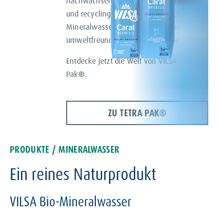
nachwachsenden Rohstoffen hergestellt
und recyclingfähig, bietet das VILSA Bio-
Mineralwasser im Tetra Pak
®
eine
umweltfreundliche und praktische Lösung.
Entdecke jetzt die Welt von VILSA im Tetra
Pak
®
.
ZU TETRA PAK®
PRODUKTE / MINERALWASSER
Ein reines Naturprodukt
VILSA Bio-Mineralwasser