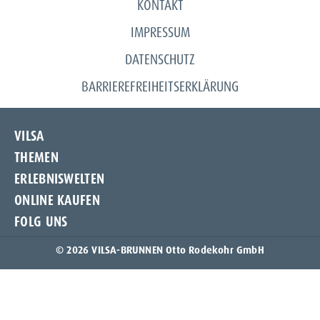
KONTAKT
IMPRESSUM
DATENSCHUTZ
BARRIEREFREIHEITSERKLÄRUNG
VILSA
THEMEN
Unternehmen
ERLEBNISWELTEN
Unsere Quelle
Frischeschutzflasche
ONLINE KAUFEN
Produkte
NIX-PACK
Spür die Natur
Karriere
FOLG UNS
Naturschwur
Amazon
Kontakt
Nachhaltigkeit
Flaschenpost
Instagram
© 2026 VILSA-BRUNNEN Otto Rodekohr GmbH
ProtectingTomorrowToday
knuspr
Facebook
Bio-Mineralwasser
Flink
TikTok
Deutsche Wildtier Stiftung
REWE
LinkedIn